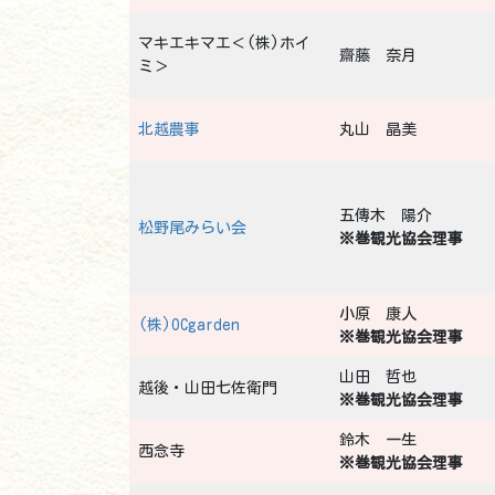
マキエキマエ＜(株)ホイ
齋藤 奈月
ミ＞
北越農事
丸山 晶美
五傳木 陽介
松野尾みらい会
※巻観光協会理事
小原 康人
(株)OCgarden
※巻観光協会理事
山田 哲也
越後・山田七佐衛門
※巻観光協会理事
鈴木 一生
西念寺
※巻観光協会理事