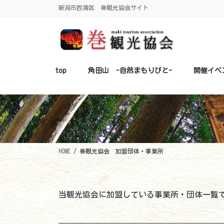
コ
ナ
新潟市西蒲区 巻観光協会サイト
ン
ビ
テ
ゲ
ン
ー
ツ
シ
に
ョ
top
角田山 -自然まもりびと-
開催イベ
移
ン
動
に
移
動
HOME
巻観光協会 加盟団体・事業所
当観光協会に加盟している事業所・団体一覧です