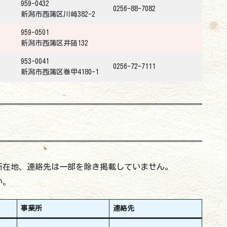
959-0432
0256-88-7082
新潟市西蒲区川崎382-2
959-0501
新潟市西蒲区井随132
953-0041
0256-72-7111
新潟市西蒲区巻甲4180-1
所在地、連絡先は一部を除き掲載していません。
い。
事業所
連絡先