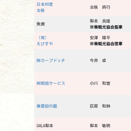
日本料理
古俣 將行
古俣
梨本 良雄
魚寅
※巻観光協会監事
（有）
安澤 陽平
えびすや
※巻観光協会理事
㈱カーブドッチ
今井 卓
㈱関越サービス
小川 和宣
巻愛宕の園
荻原 和幹
GALA梨本
梨本 敏明