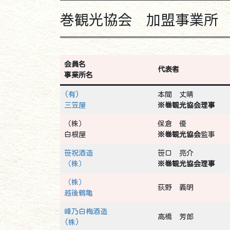
巻観光協会 加盟事業所
会員名
代表者
事業所名
(有)
本間 丈晴
三笠屋
※巻観光協会理事
（株）
保倉 優
白根屋
※巻観光協会
監事
笹祝酒造
笹口 亮介
（株）
※巻観光協会理事
（株）
荻野 義明
越後鶴亀
峰乃白梅酒造
高橋 芳郎
(株)