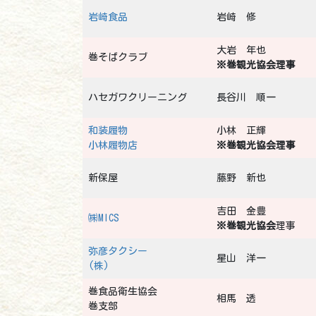
岩崎食品
岩崎 修
大岩 年也
巻そばクラブ
※巻観光協会理事
ハセガワクリーニング
長谷川 順一
和装履物
小林 正輝
小林履物店
※巻観光協会理事
新保屋
藤野 新也
吉田 金豊
㈱MICS
※巻観光協会
理事
弥彦タクシー
星山 洋一
(株)
巻食品衛生協会
相馬 透
巻支部