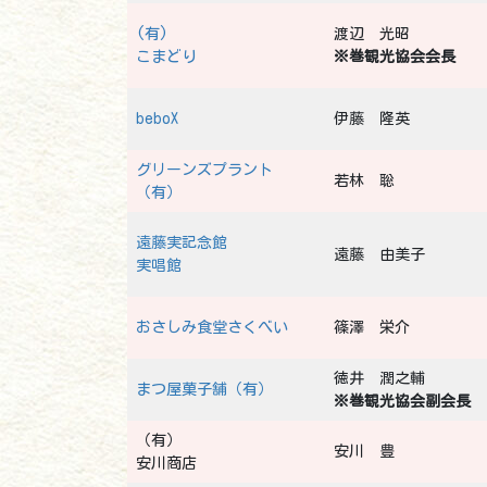
(有)
渡辺 光昭
こまどり
※巻観光協会会長
beboX
伊藤 隆英
グリーンズプラント
若林 聡
（有）
遠藤実記念館
遠藤 由美子
実唱館
おさしみ食堂さくべい
篠澤 栄介
徳井 潤之輔
まつ屋菓子舗（有）
※巻観光協会副会長
（有）
安川 豊
安川商店