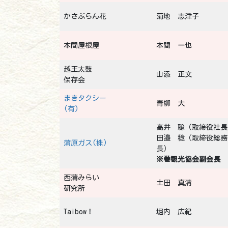
かさぶらん花
菊地 志津子
本間屋根屋
本間 一也
越王太鼓
山添 正文
保存会
まきタクシー
青柳 大
(有)
高井 聡（取締役社長
田邉 稔（取締役総務
蒲原ガス(株)
長）
※巻観光協会副会長
西蒲みらい
土田 真清
研究所
Taibow！
堀内 広紀