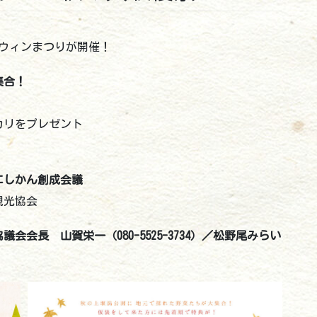
ロウィンまつりが開催！
集合！
カリをプレゼント
にしかん創成会議
巻観光協会
会長 山賀栄一（080-5525-3734）／松野尾みらい