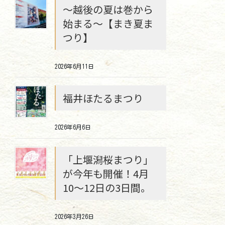
～越後の夏は巻から
始まる～【まき夏ま
つり】
2026年6月11日
福井ほたるまつり
2026年6月6日
「上堰潟桜まつり」
が今年も開催！4月
10～12日の3日間。
2026年3月26日