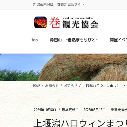
コ
ナ
新潟市西蒲区 巻観光協会サイト
ン
ビ
テ
ゲ
ン
ー
ツ
シ
に
ョ
top
角田山 -自然まもりびと-
開催イベ
移
ン
動
に
移
動
HOME
お知らせ
お知らせ
上堰潟ハロウィンまつり ～
2024年10月8日
/ 最終更新日 :
2025年3月15日
巻観光協
上堰潟ハロウィンまつ