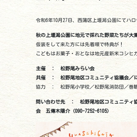
令和6年10月27日、西蒲区上堰潟公園にてハ
秋の上堰潟公園に地元で採れた野菜たちが大
仮装をして来た方には先着順で特典が！
こどもはお菓子・おとなは地元産新米コシヒ
主催 ： 松野尾みらい会
共催 ： 松野尾地区コミュニティ協議会／
協力 ： 松野尾小学校／松野尾消防団／
問い合わせ先 ： 松野尾地区コミュニティ協議会
会 五傳木陽介（090-7252-6105）