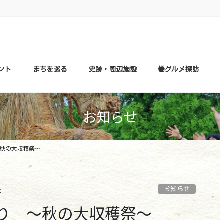
ント
まちを巡る
史跡・周辺施設
巻グルメ探訪
お知らせ
秋の大収穫祭～
お知らせ
会
り ～秋の大収穫祭～